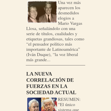
Una vez más
aparecen los
desmedidos
elogios a
Mario Vargas
Llosa, señalándolo con una
serie de títulos, cualidades y
etiquetas grandiosas, tales como
“el pensador político más
importante de Latinoamérica”
(Iván Duque), “la voz liberal
más grande...
LA NUEVA
CORRELACIÓN DE
FUERZAS EN LA
SOCIEDAD ACTUAL
RESUMEN:
“El único
sistema que