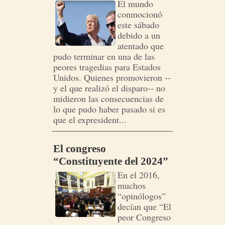
El mundo
conmocionó
este sábado
debido a un
atentado que
pudo terminar en una de las
peores tragedias para Estados
Unidos. Quienes promovieron --
y el que realizó el disparo-- no
midieron las consecuencias de
lo que pudo haber pasado si es
que el expresident...
El congreso
“Constituyente del 2024”
En el 2016,
muchos
“opinólogos”
decían que “El
peor Congreso