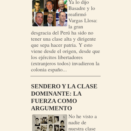
Ya lo dijo
Basadre y lo
reafirmó
Vargas Llosa:
la gran
desgracia del Perú ha sido no
tener una clase alta y dirigente
que sepa hacer patria. Y esto
viene desde el origen, desde que
los ejércitos libertadores
(extranjeros todos) invadieron la
colonia españo...
SENDERO Y LA CLASE
DOMINANTE: LA
FUERZA COMO
ARGUMENTO
No he visto a
nadie de
nuestra clase