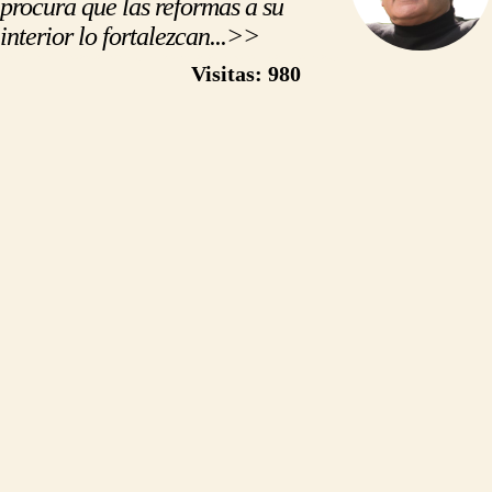
procura que las reformas a su
interior lo fortalezcan...>>
https://500palabras.pe/opinion.php?slug=las-leyes-ya-no-son-las-de-peru-sino-las-de-las-ongs
Visitas: 980