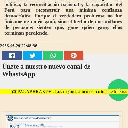
política, la reconciliación nacional y la capacidad del
Perú para reconstruir una mínima confianza
democrática. Porque el verdadero problema no fue
únicamente quién ganó, sino el hecho de que millones
de peruanos sienten que, gane quien gane, ellos
Síguenos en nuestro grupo de WhatsApp https://chat.whatsapp.com/CMyYpPS6Ddz0jNzDCELr80
2026-06-29 22:48:36
Únete a nuestro nuevo canal de
WhastsApp
PALABRRAS.PE - Los mejores artículos nacional e internacional