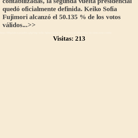
contabilizadas, la segunda vuelta presidencial
quedó oficialmente definida. Keiko Sofía
Fujimori alcanzó el 50.135 % de los votos
válidos...>>
https://500palabras.pe/politica.php?slug=keiko-fujimori-gana-tras-el-conteo-al-100-en-unas-elecciones-muy-renidas
Visitas: 213