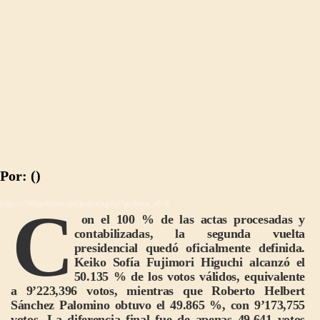
Por: ()
https://500palabras.pe/politica.php?politica_id=3
C
on el 100 % de las actas procesadas y
contabilizadas, la segunda vuelta
presidencial quedó oficialmente definida.
Keiko Sofía Fujimori Higuchi alcanzó el
50.135 % de los votos válidos, equivalente
a 9’223,396 votos, mientras que Roberto Helbert
Sánchez Palomino obtuvo el 49.865 %, con 9’173,755
votos. La diferencia final fue de apenas 49,641 votos