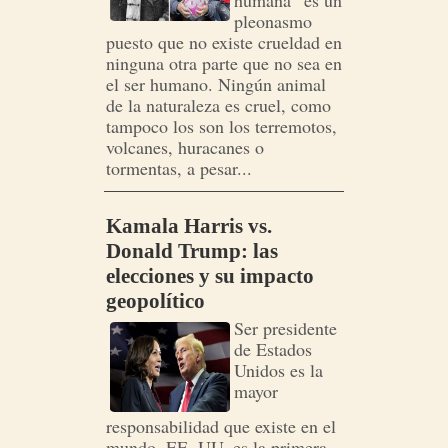
humana” es un
pleonasmo
puesto que no existe crueldad en
ninguna otra parte que no sea en
el ser humano. Ningún animal
de la naturaleza es cruel, como
tampoco los son los terremotos,
volcanes, huracanes o
tormentas, a pesar...
Kamala Harris vs.
Donald Trump: las
elecciones y su impacto
geopolítico
Ser presidente
de Estados
Unidos es la
mayor
responsabilidad que existe en el
mundo. EE. UU. es la primera