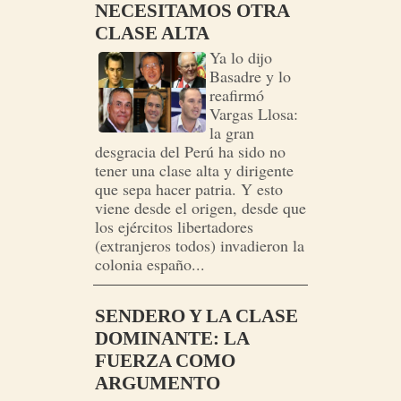
NECESITAMOS OTRA
CLASE ALTA
Ya lo dijo
Basadre y lo
reafirmó
Vargas Llosa:
la gran
desgracia del Perú ha sido no
tener una clase alta y dirigente
que sepa hacer patria. Y esto
viene desde el origen, desde que
los ejércitos libertadores
(extranjeros todos) invadieron la
colonia españo...
SENDERO Y LA CLASE
DOMINANTE: LA
FUERZA COMO
ARGUMENTO