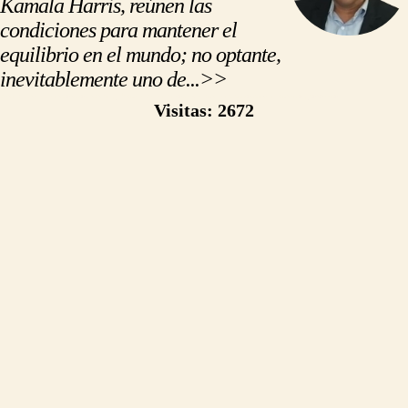
Kamala Harris, reúnen las
condiciones para mantener el
equilibrio en el mundo; no optante,
inevitablemente uno de...>>
https://500palabras.pe/opinion.php?slug=kamala-harris-vs-donald-trump-las-elecciones-y-su-impacto-geopolitico
Visitas: 2672