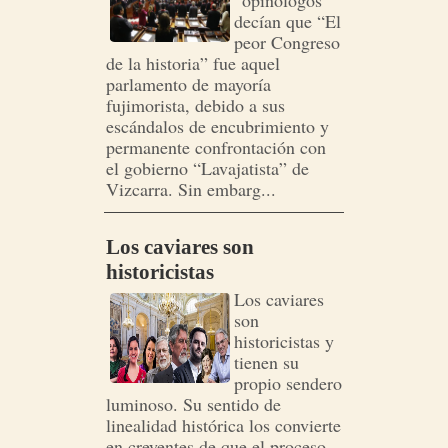
“opinólogos”
decían que “El
peor Congreso
de la historia” fue aquel
parlamento de mayoría
fujimorista, debido a sus
escándalos de encubrimiento y
permanente confrontación con
el gobierno “Lavajatista” de
Vizcarra. Sin embarg...
Los caviares son
historicistas
Los caviares
son
historicistas y
tienen su
propio sendero
luminoso. Su sentido de
linealidad histórica los convierte
en creyentes de que el proceso