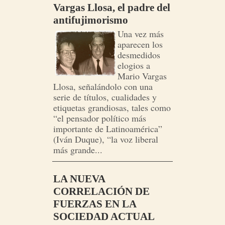
Vargas Llosa, el padre del
antifujimorismo
Una vez más
aparecen los
desmedidos
elogios a
Mario Vargas
Llosa, señalándolo con una
serie de títulos, cualidades y
etiquetas grandiosas, tales como
“el pensador político más
importante de Latinoamérica”
(Iván Duque), “la voz liberal
más grande...
LA NUEVA
CORRELACIÓN DE
FUERZAS EN LA
SOCIEDAD ACTUAL