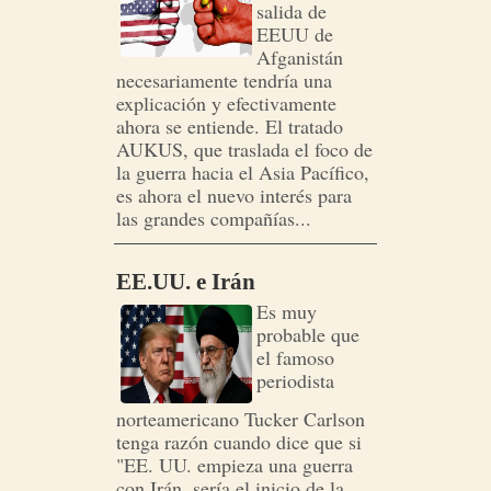
salida de
EEUU de
Afganistán
necesariamente tendría una
explicación y efectivamente
ahora se entiende. El tratado
AUKUS, que traslada el foco de
la guerra hacia el Asia Pacífico,
es ahora el nuevo interés para
las grandes compañías...
EE.UU. e Irán
Es muy
probable que
el famoso
periodista
norteamericano Tucker Carlson
tenga razón cuando dice que si
"EE. UU. empieza una guerra
con Irán, sería el inicio de la