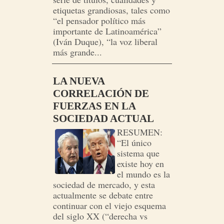
etiquetas grandiosas, tales como
“el pensador político más
importante de Latinoamérica”
(Iván Duque), “la voz liberal
más grande...
LA NUEVA
CORRELACIÓN DE
FUERZAS EN LA
SOCIEDAD ACTUAL
RESUMEN:
“El único
sistema que
existe hoy en
el mundo es la
sociedad de mercado, y esta
actualmente se debate entre
continuar con el viejo esquema
del siglo XX (“derecha vs