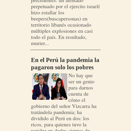
precedentes: un atentado
perpetuado por el ejercito israelí
hizo estallar los
beepers(buscapersonas) en
territorio libanés ocasionado
múltiples explosiones en casi
todo el país. En resultado,
murier...
En el Perú la pandemia la
pagaron solo los pobres
No hay que
ser un genio
para darnos
cuenta de
cómo el
gobierno del señor Vizcarra ha
tratándola pandemia; ha
dividido al Perú en dos: los
ricos, para quienes tuvo la
rapidez en darles cientos de