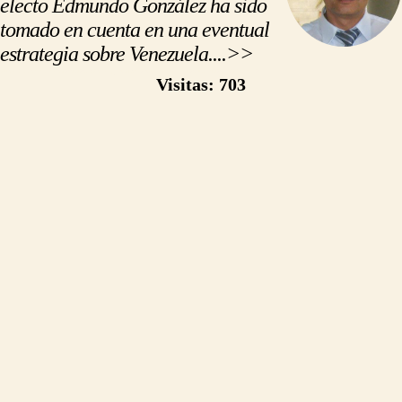
electo Edmundo González ha sido
tomado en cuenta en una eventual
estrategia sobre Venezuela....>>
https://500palabras.pe/opinion.php?slug=delcy-rodriguez-es-la-continuacion-de-maduro
Visitas: 703