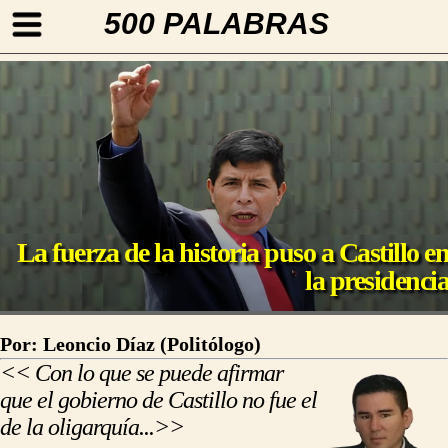
500 PALABRAS
La fuerza de la historia puso a Castillo e
la presidenci
Por: Leoncio Díaz (Politólogo)
<< Con lo que se puede afirmar
que el gobierno de Castillo no fue el
de la oligarquía...>>
https://500palabras.pe/opinion.php?slug=la-fuerza-de-la-historia-puso-a-castillo-en-la-