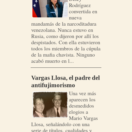
Rodríguez
convertida en
nueva
mandamás de la narcoditadura
venezolana. Nunca estuvo en
Rusia, como dijeron por allí los
despistados. Con ella estuvieron
todos los miembros de la cúpula
de la mafia chavista. Ninguno
acabó muerto en l...
Vargas Llosa, el padre del
antifujimorismo
Una vez más
aparecen los
desmedidos
elogios a
Mario Vargas
Llosa, señalándolo con una
serie de títulos, cualidades y