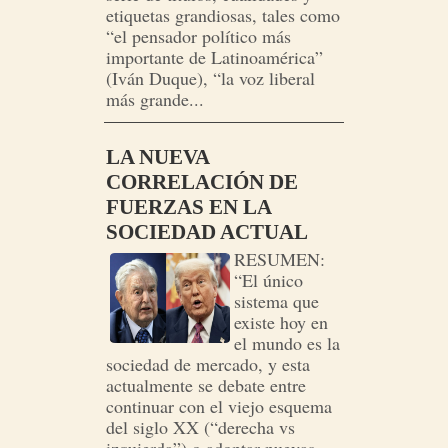
etiquetas grandiosas, tales como
“el pensador político más
importante de Latinoamérica”
(Iván Duque), “la voz liberal
más grande...
LA NUEVA
CORRELACIÓN DE
FUERZAS EN LA
SOCIEDAD ACTUAL
RESUMEN:
“El único
sistema que
existe hoy en
el mundo es la
sociedad de mercado, y esta
actualmente se debate entre
continuar con el viejo esquema
del siglo XX (“derecha vs